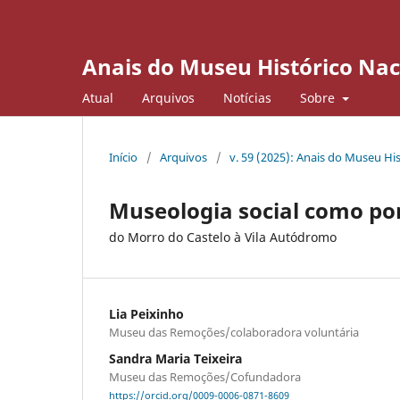
Anais do Museu Histórico Nac
Atual
Arquivos
Notícias
Sobre
Início
/
Arquivos
/
v. 59 (2025): Anais do Museu Hi
Museologia social como po
do Morro do Castelo à Vila Autódromo
Lia Peixinho
Museu das Remoções/colaboradora voluntária
Sandra Maria Teixeira
Museu das Remoções/Cofundadora
https://orcid.org/0009-0006-0871-8609