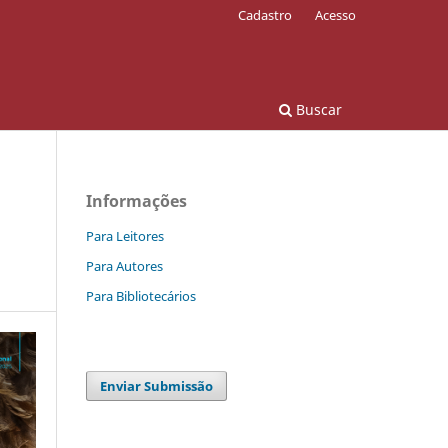
Cadastro
Acesso
Buscar
Informações
Para Leitores
Para Autores
Para Bibliotecários
Enviar Submissão