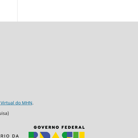
 Virtual do MHN
.
uisa)