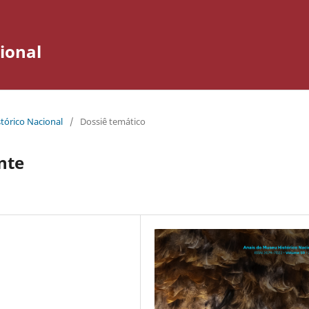
ional
stórico Nacional
/
Dossiê temático
nte