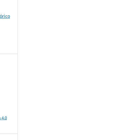
órico
a
 4.0