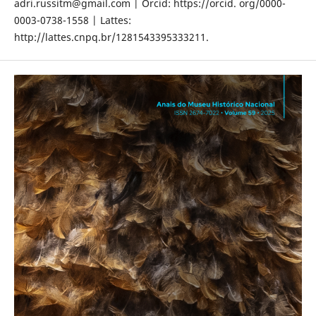
adri.russitm@gmail.com | Orcid: https://orcid. org/0000-
0003-0738-1558 | Lattes:
http://lattes.cnpq.br/1281543395333211.