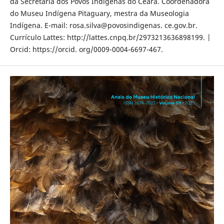
da Secretaria dos Povos Indígenas do Ceará. Coordenadora
do Museu Indígena Pitaguary, mestra da Museologia
Indígena. E-mail: rosa.silva@povosindigenas. ce.gov.br.
Currículo Lattes: http://lattes.cnpq.br/2973213636898199. |
Orcid: https://orcid. org/0009-0004-6697-467.