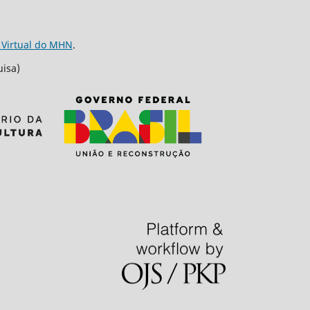
 Virtual do MHN
.
uisa)