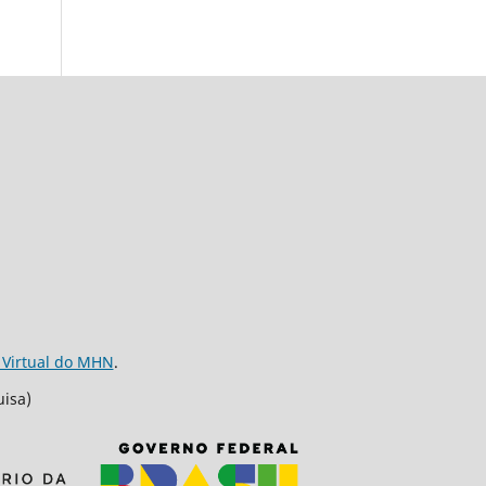
 Virtual do MHN
.
uisa)