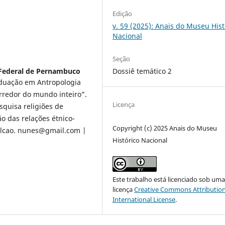
Edição
v. 59 (2025): Anais do Museu Hist
Nacional
Seção
Dossiê temático 2
 Federal de Pernambuco
duação em Antropologia
rredor do mundo inteiro”.
Licença
quisa religiões de
o das relações étnico-
Copyright (c) 2025 Anais do Museu
falcao. nunes@gmail.com |
Histórico Nacional
Este trabalho está licenciado sob um
licença
Creative Commons Attribution
International License
.