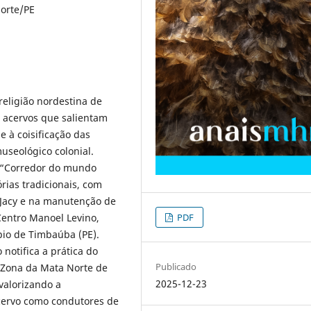
Norte/PE
religião nordestina de
 acervos que salientam
e à coisificação das
useológico colonial.
a “Corredor do mundo
rias tradicionais, com
e Jacy e na manutenção de
PDF
Centro Manoel Levino,
pio de Timbaúba (PE).
notifica a prática do
Publicado
 Zona da Mata Norte de
2025-12-23
valorizando a
acervo como condutores de