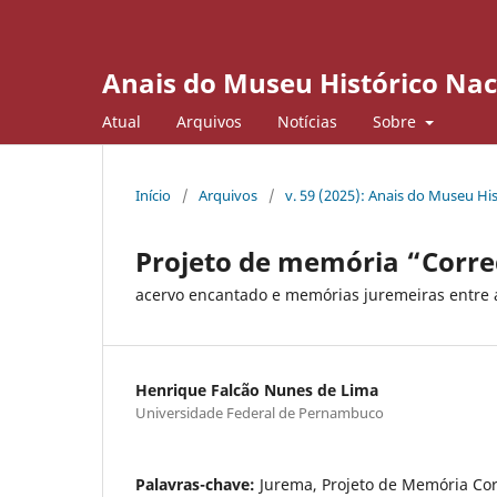
Anais do Museu Histórico Nac
Atual
Arquivos
Notícias
Sobre
Início
/
Arquivos
/
v. 59 (2025): Anais do Museu Hi
Projeto de memória “Corre
acervo encantado e memórias juremeiras entre 
Henrique Falcão Nunes de Lima
Universidade Federal de Pernambuco
Palavras-chave:
Jurema, Projeto de Memória Cor