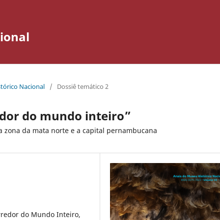
ional
stórico Nacional
/
Dossiê temático 2
dor do mundo inteiro”
a zona da mata norte e a capital pernambucana
redor do Mundo Inteiro,