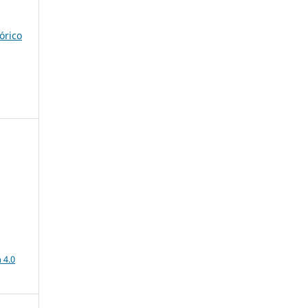
órico
a
 4.0