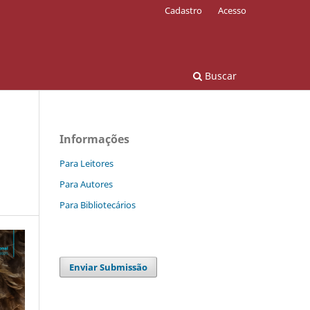
Cadastro
Acesso
Buscar
Informações
Para Leitores
Para Autores
Para Bibliotecários
Enviar Submissão